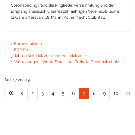
Coronabedingt fand die Mitgliederversammlung und der
Empfang anlässlich unseres zehnjährigen Vereinsjubiläums
(27.Januar) erst am 18. Mai im Kölner Yacht Club statt.
Ehrenkapitänin
FDP-Preis
Jahresrückblick 2021 und Ausblick 2022
Würdigung mit Video: Deutscher Preis für Denkmalschutz
Seite 7 von 19
2
3
4
5
6
7
8
9
10
11