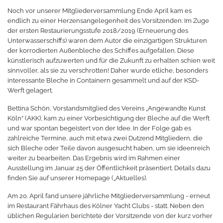
Noch vor unserer Mitgliederversammlung Ende April kam es
endlich zu einer Herzensangelegenheit des Vorsitzenden: Im Zuge
der ersten Restaurierungsstufe 2018/2019 (Erneuerung des
Unterwasserschiffs) waren dem Autor die einzigartigen Strukturen
der korrodierten Außenbleche des Schiffes aufgefallen. Diese
künstlerisch aufzuwerten und für die Zukunft zu erhalten schien weit
sinnvoller, als sie zu verschrotten! Daher wurde etliche, besonders
interessante Bleche in Containern gesammelt und auf der KSD-
Werft gelagert.
Bettina Schön, Vorstandsmitglied des Vereins „Angewandte Kunst
Köln“ (AKK), kam zu einer Vorbesichtigung der Bleche auf die Werft
und war spontan begeistert von der Idee. In der Folge gab es
zahlreiche Termine, auch mit etwa zwei Dutzend Mitgliedern, die
sich Bleche oder Teile davon ausgesucht haben, um sie ideenreich
weiter zu bearbeiten. Das Ergebnis wird im Rahmen einer
Ausstellung im Januar 25 der Öffentlichkeit präsentiert. Details dazu
finden Sie auf unserer Homepage („Aktuelles).
Am 20. April fand unsere jährliche Mitgliederversammlung - erneut
im Restaurant Fährhaus des Kölner Yacht Clubs - statt. Neben den
üblichen Regularien berichtete der Vorsitzende von der kurz vorher