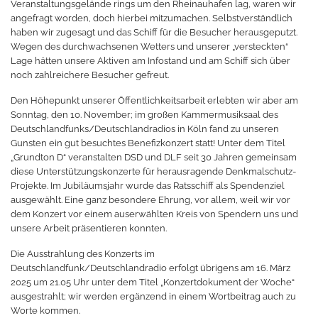
Veranstaltungsgelände rings um den Rheinauhafen lag, waren wir
angefragt worden, doch hierbei mitzumachen. Selbstverständlich
haben wir zugesagt und das Schiff für die Besucher herausgeputzt.
Wegen des durchwachsenen Wetters und unserer „versteckten“
Lage hätten unsere Aktiven am Infostand und am Schiff sich über
noch zahlreichere Besucher gefreut.
Den Höhepunkt unserer Öffentlichkeitsarbeit erlebten wir aber am
Sonntag, den 10. November; im großen Kammermusiksaal des
Deutschlandfunks/Deutschlandradios in Köln fand zu unseren
Gunsten ein gut besuchtes Benefizkonzert statt! Unter dem Titel
„Grundton D“ veranstalten DSD und DLF seit 30 Jahren gemeinsam
diese Unterstützungskonzerte für herausragende Denkmalschutz-
Projekte. Im Jubiläumsjahr wurde das Ratsschiff als Spendenziel
ausgewählt. Eine ganz besondere Ehrung, vor allem, weil wir vor
dem Konzert vor einem auserwählten Kreis von Spendern uns und
unsere Arbeit präsentieren konnten.
Die Ausstrahlung des Konzerts im
Deutschlandfunk/Deutschlandradio erfolgt übrigens am 16. März
2025 um 21.05 Uhr unter dem Titel „Konzertdokument der Woche“
ausgestrahlt; wir werden ergänzend in einem Wortbeitrag auch zu
Worte kommen.