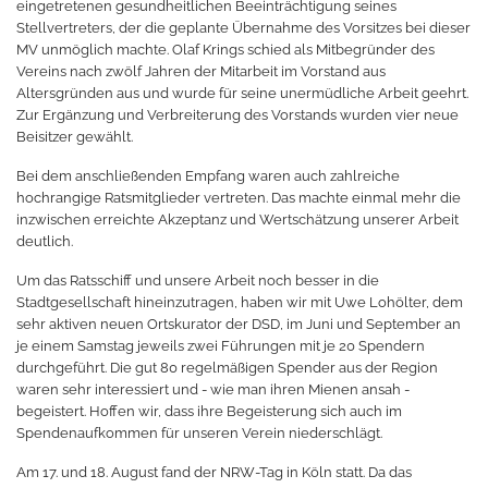
eingetretenen gesundheitlichen Beeinträchtigung seines
Stellvertreters, der die geplante Übernahme des Vorsitzes bei dieser
MV unmöglich machte. Olaf Krings schied als Mitbegründer des
Vereins nach zwölf Jahren der Mitarbeit im Vorstand aus
Altersgründen aus und wurde für seine unermüdliche Arbeit geehrt.
Zur Ergänzung und Verbreiterung des Vorstands wurden vier neue
Beisitzer gewählt.
Bei dem anschließenden Empfang waren auch zahlreiche
hochrangige Ratsmitglieder vertreten. Das machte einmal mehr die
inzwischen erreichte Akzeptanz und Wertschätzung unserer Arbeit
deutlich.
Um das Ratsschiff und unsere Arbeit noch besser in die
Stadtgesellschaft hineinzutragen, haben wir mit Uwe Lohölter, dem
sehr aktiven neuen Ortskurator der DSD, im Juni und September an
je einem Samstag jeweils zwei Führungen mit je 20 Spendern
durchgeführt. Die gut 80 regelmäßigen Spender aus der Region
waren sehr interessiert und - wie man ihren Mienen ansah -
begeistert. Hoffen wir, dass ihre Begeisterung sich auch im
Spendenaufkommen für unseren Verein niederschlägt.
Am 17. und 18. August fand der NRW-Tag in Köln statt. Da das