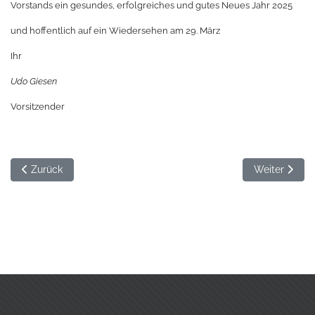
Vorstands ein gesundes, erfolgreiches und gutes Neues Jahr 2025
und hoffentlich auf ein Wiedersehen am 29. März
Ihr
Udo Giesen
Vorsitzender
Vorheriger Beitrag: Kunst aus Rostplatten
Nächster Bei
Zurück
Weiter