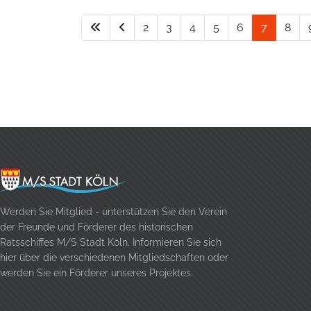
2
3
4
5
6
7
8
Werden Sie Mitglied - unterstützen Sie den Verein
der Freunde und Förderer des historischen
Ratsschiffes M/S Stadt Köln. Informieren Sie sich
hier über die verschiedenen Mitgliedschaften oder
werden Sie ein Förderer unseres Projektes.