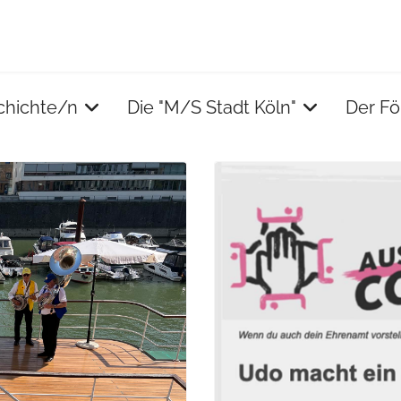
chichte/n
Die "M/S Stadt Köln"
Der Fö